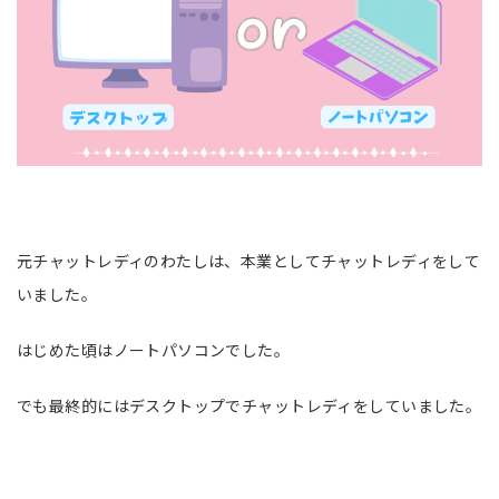
元チャットレディのわたしは、本業としてチャットレディをして
いました。
はじめた頃はノートパソコンでした。
でも最終的にはデスクトップでチャットレディをしていました。