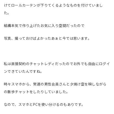
けてロールカーテンが下りてくるようなものを付けていまし
た。
結構本気で作り上げたお気に入り空間だったので
写真、撮っておけばよかったあぁと今では思います。
私は直接契約のチャットレディだったのでお外でも自由にログイ
ンできていたんですね。
時々スマホから、常連の男性会員さんと夕焼け空を映しながら
の散歩チャットをしたりしていました。
なので、スマホとPCを使い分けるのもありです。