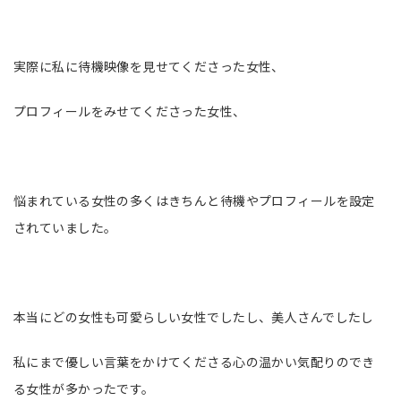
実際に私に待機映像を見せてくださった女性、
プロフィールをみせてくださった女性、
悩まれている女性の多くはきちんと待機やプロフィールを設定
されていました。
本当にどの女性も可愛らしい女性でしたし、美人さんでしたし
私にまで優しい言葉をかけてくださる心の温かい気配りのでき
る女性が多かったです。