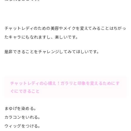
チャットレディのための美容やメイクを変えてみることはちがっ
たキャラにもなれますし、楽しいです。
是非できることをチャレンジしてみてほしいです。
チャットレディの心構え！ガラリと印象を変えるためにす
ぐにできること
まゆげを染める。
カラコンをいれる。
ウィッグをつける。