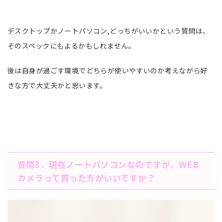
デスクトップかノートパソコン,どっちがいいかという質問は、
そのスペックにもよるかもしれません。
後は自身が過ごす環境でどちらが使いやすいのか考えながら好
きな方で大丈夫かと思います。
質問3．現在ノートパソコンなのですが、WEB
カメラって買った方がいいですか？