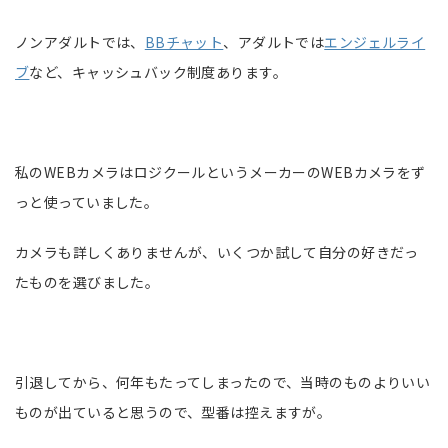
ノンアダルトでは、
BBチャット
、アダルトでは
エンジェルライ
ブ
など、キャッシュバック制度あります。
私のWEBカメラはロジクールというメーカーのWEBカメラをず
っと使っていました。
カメラも詳しくありませんが、いくつか試して自分の好きだっ
たものを選びました。
引退してから、何年もたってしまったので、当時のものよりいい
ものが出ていると思うので、型番は控えますが。