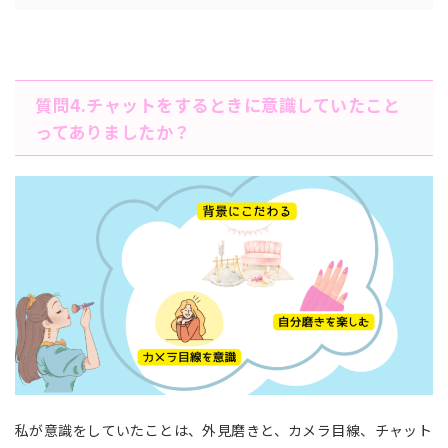
質問4.チャットをするときに意識していたこと
ってありましたか？
私が意識をしていたことは、外見磨きと、カメラ目線、チャット