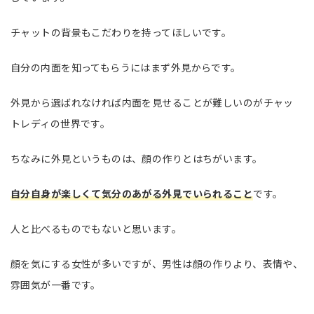
チャットの背景もこだわりを持ってほしいです。
自分の内面を知ってもらうにはまず外見からです。
外見から選ばれなければ内面を見せることが難しいのがチャッ
トレディの世界です。
ちなみに外見というものは、顔の作りとはちがいます。
自分自身が楽しくて気分のあがる外見でいられること
です。
人と比べるものでもないと思います。
顔を気にする女性が多いですが、男性は顔の作りより、表情や、
雰囲気が一番です。