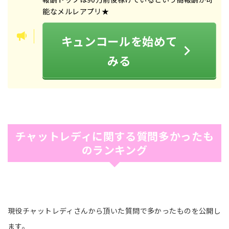
能なメルレアプリ★
キュンコールを始めて
みる
チャットレディに関する質問多かったも
のランキング
現役チャットレディさんから頂いた質問で多かったものを公開し
ます。