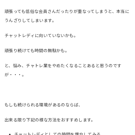
頑張っても低俗な会員さんだったりが重なってしまうと、本当に
うんざりしてしまいます。
チャットレディに向いていないかも。
頑張り続けても時間の無駄かも。
と、悩み、チャトレ業をやめたくなることあると思うのです
が・・・。
もしも続けられる環境があるのならば、
出来る限り下記の様な方法をおすすめします。
チャットレディとしての時間を増やしてみる