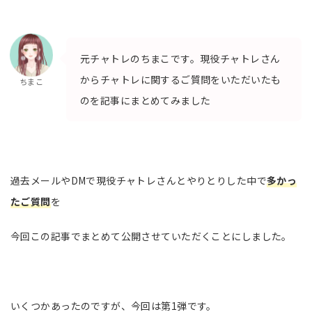
元チャトレのちまこです。現役チャトレさん
からチャトレに関するご質問をいただいたも
ちまこ
のを記事にまとめてみました
過去メールやDMで現役チャトレさんとやりとりした中で
多かっ
たご質問
を
今回この記事でまとめて公開させていただくことにしました。
いくつかあったのですが、今回は第1弾です。