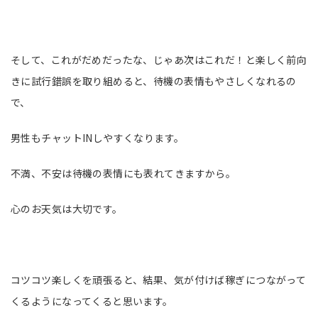
そして、これがだめだったな、じゃあ次はこれだ！と楽しく前向
きに試行錯誤を取り組めると、待機の表情もやさしくなれるの
で、
男性もチャットINしやすくなります。
不満、不安は待機の表情にも表れてきますから。
心のお天気は大切です。
コツコツ楽しくを頑張ると、結果、気が付けば稼ぎにつながって
くるようになってくると思います。