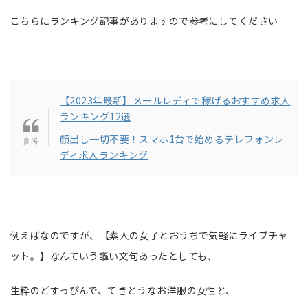
こちらにランキング記事がありますので参考にしてください
【2023年最新】メールレディで稼げるおすすめ求人
ランキング12選
顔出し一切不要！スマホ1台で始めるテレフォンレ
ディ求人ランキング
例えばなのですが、【素人の女子とおうちで気軽にライブチャ
ット。】なんていう謳い文句あったとしても、
生粋のどすっぴんで、てきとうなお洋服の女性と、