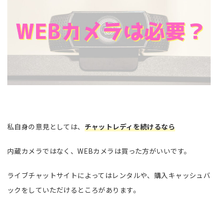
私自身の意見としては、
チャットレディを続けるなら
内蔵カメラではなく、WEBカメラは買った方がいいです。
ライブチャットサイトによってはレンタルや、購入キャッシュバ
ックをしていただけるところがあります。