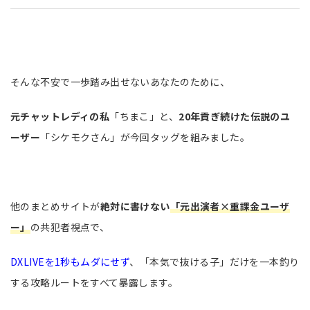
そんな不安で一歩踏み出せないあなたのために、
元チャットレディの私
「ちまこ」と、
20年貢ぎ続けた伝説のユ
ーザー
「シケモクさん」が今回タッグを組みました。
他のまとめサイトが
絶対に書けない
「元出演者×重課金ユーザ
ー」
の共犯者視点で、
DXLIVEを1秒もムダにせず
、「本気で抜ける子」だけを一本釣り
する攻略ルートをすべて暴露します。