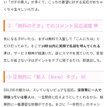
い「ガチの素人」が多くて、こっちの要望に対する反応がめちゃ
くちゃ生々しいんだよ。
② 「無料のぞき」でのコメント反応速度 💬
気になる子がいたら、まずは無料で入室して「こんにちは」と
だけ打ってみて。そこで
10秒以内に笑顔で名前を呼んでくれる
子
は、サービス精神が段違いだ。逆にスマホを見ていたり、定型
文しか返さない子はポイントをドブに捨てるだけ。即退出しろ。
③ 圧倒的に「新人（New）タグ」 🆕
DXLIVEの魅力は、スレていないピュアな反応。
深夜帯に一人で
頑張っている新人
は、一生懸命に応えようとしてくれるから、結
果的に一番濃密な体験ができる。まさに「一本釣り」のチャン