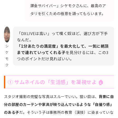
課金サバイバー」シケモクさんに、最高のア
タリを引くための極意を語ってもらいます。
「DXLIVEは高い」って嘆く奴ほど、選び方が下手
なんだ。
「1分あたりの満足度」を最大化して、一気に絶頂
シ
まで連れていってくれる子
を見分けるには、この3
ケ
つのポイントだけ見ればいい。
モ
ク
① サムネイルの「生活感」を凝視せよ 🏠
スタジオ撮影の完璧な写真はスルーでいい。狙い目は、
背景に自
分の部屋のカーテンや家具が映り込んでいるような「自撮り感」
のある子
だ。そういう子は事務所の教育（演技）に染まっていな