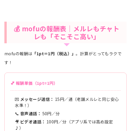
💰 mofuの報酬表｜メルレもチャト
レも「そこそこ高い」
mofuの報酬は
「1pt＝1円（税込）」
。計算がとってもラクで
す！
💕 報酬単価（1pt=1円）
💌
メッセージ送信：
15円／通（老舗メルレと同じ安心
水準！）
📞
音声通話：
50円／分
🎥
ビデオ通話：
100円／分（アプリ系では高め設定
♪）