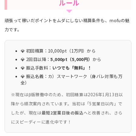
ルール
頑張って稼いだポイントをムダにしない精算条件も、mofuの魅
力です。
💎 初回精算：10,000pt（1万円）から
💎 2回目以降：
5,000pt（5,000円）
から
💎 振込手数料：
いつでも「無料」！
💎 振込名義：カ）スマートワーク（身バレ対策も万
全）
※現在はβ版稼働中のため、初回精算は2026年1月13日以
降から順次案内されています。当初は「5営業日以内」で
したが、現在は
最短2営業日後の振込
へと改善され、さら
にスピーディーに進化中です！