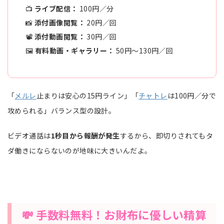
📺
ライブ配信：
100円／分
📸
添付画像閲覧：
20円／回
📽️
添付動画閲覧：
30円／回
🖼️
有料動画・ギャラリー：
50円〜130円／回
「
メルレ
止まりは安心の15円ライン」「
チャトレ
は100円／分で
攻められる」バランス型の設計。
ビデオ通話は
1秒目から報酬が発生
するから、即切りされてもタ
ダ働きにならないのが地味に大きいんだよ。
💸 手数料無料！お財布に優しい精算