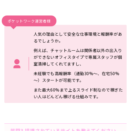
ポケットワーク運営者様
人気の理由として安全な仕事環境と報酬率があ
るでしょうか。
例え
ば、チャットルームは関係者以外の出入り
ができないオフィスタイ
プで専属スタッフが個
室清掃してくれてますし、
未経験でも高報酬率（通勤30%～、在宅50%
～）
スタートが可能です。
また最大60%まで上るスライド制なので稼
ぎた
い人はどんどん稼げる仕組みです。
質問3 提携されているサイトを教えてください