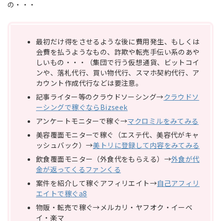
の・・・
最初だけ得をさせるような後に費用発生、もしくは
会費を払うようなもの、詐欺や転売手伝い系のあや
しいもの・・・（集団で行う仮想通貨、ビットコイ
ンや、落札代行、買い物代行、スマホ契約代行、ア
カウント作成代行などは要注意。
記事ライター等のクラウドソーシング→
クラウドソ
ーシングで稼ぐならBizseek
アンケートモニターで稼ぐ→
マクロミルをみてみる
美容覆面モニターで稼ぐ（エステ代、美容代がキャ
ッシュバック）→
美トリに登録して内容をみてみる
飲食覆面モニター（外食代をもらえる）→
外食が代
金が返ってくるファンくる
案件を紹介して稼ぐアフィリエイト→
自己アフィリ
エイトで稼ぐa8
物販・転売で稼ぐ→メルカリ・ヤフオク・イーベ
イ・楽マ