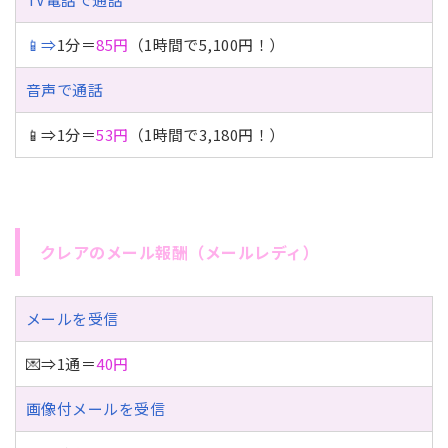
📱⇒
1分＝
85円
（1時間で5,100円！）
音声で通話
📱⇒1分＝
53円
（1時間で3,180円！）
クレアのメール報酬（メールレディ）
メールを受信
💌⇒1通＝
40円
画像付メールを受信