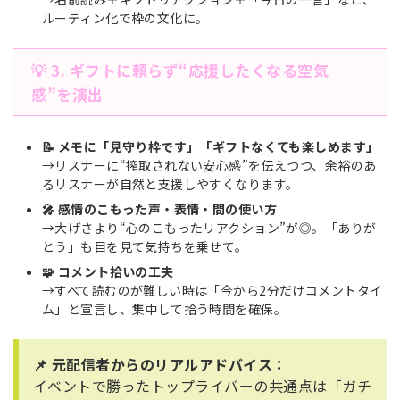
ルーティン化で枠の文化に。
💡 3. ギフトに頼らず“応援したくなる空気
感”を演出
📝 メモに「見守り枠です」「ギフトなくても楽しめます」
→リスナーに“搾取されない安心感”を伝えつつ、余裕のあ
るリスナーが自然と支援しやすくなります。
🎤 感情のこもった声・表情・間の使い方
→大げさより“心のこもったリアクション”が◎。「ありが
とう」も目を見て気持ちを乗せて。
🧩 コメント拾いの工夫
→すべて読むのが難しい時は「今から2分だけコメントタイ
ム」と宣言し、集中して拾う時間を確保。
📌 元配信者からのリアルアドバイス：
イベントで勝ったトップライバーの共通点は「ガチ