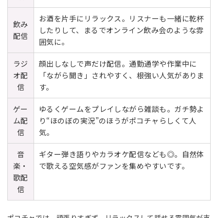
お酒を片手にリラックス。リスナーも一緒に乾杯
飲み
したりして、まるでオンライン飲み会のような雰
配信
囲気に。
ラジ
顔出しなしで声だけ配信。通勤通学や作業中に
オ配
「ながら聞き」されやすく、根強い人気がありま
信
す。
ゲー
ゆるくゲームをプレイしながら雑談も。ガチ勢よ
ム配
り“ほのぼの実況”のほうがポコチャらしくて人
信
気。
音
ギター弾き語りやカラオケ配信なども◎。自然体
楽・
で歌える空気感がファンを集めやすいです。
歌配
信
ポコチャでは、頑張りすぎず、リラックスして話せる雰囲気が支