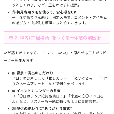
ッとしてね♪」など、圧をかけずに提案。
③ 初見専用メモを使って、安心感をUP
→「🔰初めてさん向け」固定メモで、コメント・アイテム
の遊び方・挨拶例を簡潔にまとめておきます。
🌸 2. 枠内に“居場所”をつくる一体感の演出術
ただ話すだけでなく、「ここにいたい」と思わせる工夫がリピ
ーターを生みます。
🎀 背景・演出のこだわり
→自分の部屋っぽく「推しカラー」「ぬいぐるみ」「手作
りのネームプレート」などで個性を出します。
📅 イベントカレンダーの共有
→「〇日はランク維持最終日！」「来週の〇〇イベ出る
よ」など、リスナーも一緒に動けるように事前共有。
💌 配信の終わりに“ありがとう儀式”
→名前読み＋ギフトリアクション＋「今日の一言」など、