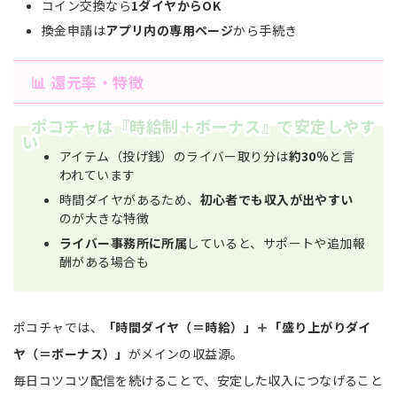
コイン交換なら
1ダイヤからOK
換金申請は
アプリ内の専用ページ
から手続き
📊 還元率・特徴
ポコチャは『時給制＋ボーナス』で安定しやす
い
アイテム（投げ銭）のライバー取り分は
約30％
と言
われています
時間ダイヤがあるため、
初心者でも収入が出やすい
のが大きな特徴
ライバー事務所に所属
していると、サポートや追加報
酬がある場合も
ポコチャでは、
「時間ダイヤ（＝時給）」＋「盛り上がりダイ
ヤ（＝ボーナス）」
がメインの収益源。
毎日コツコツ配信を続けることで、安定した収入につなげること