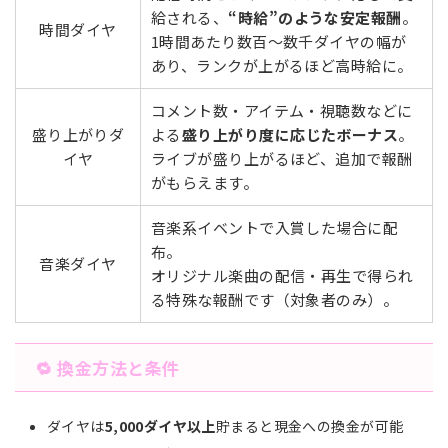
給される、
“時給”のような安定報酬
。
時間ダイヤ
1時間あたり数百～数千ダイヤの幅が
あり、ランクが上がるほど高時給に。
コメント数・アイテム・視聴数などに
盛り上がりダ
よる
盛り上がり度に応じたボーナス
。
イヤ
ライブが盛り上がるほど、追加で報酬
がもらえます。
音楽系イベントで入賞した場合に配
布。
音楽ダイヤ
オリジナル楽曲の配信・再生で得られ
る特殊な報酬です（対象者のみ）。
🔁 換金方法と条件
ダイヤは
5,000ダイヤ以上
貯まると現金への換金が可能