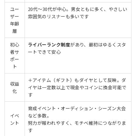
ユー
20代〜30代が中心。男女ともに多く、やさしい
ザー
雰囲気のリスナーも多いです
年齢
層
初心
ライバーランク制度
があり、最初はゆるくスタ
者サ
ートできて安心
ポー
ト
＋アイテム（ギフト）もダイヤとして反映。ダ
収益
イヤは一定数以上で現金やコインに換金可能で
化
す
育成イベント・オーディション・シーズン大会
イベ
など多数。
ント
努力が報われやすく、モチベ維持につながりま
す